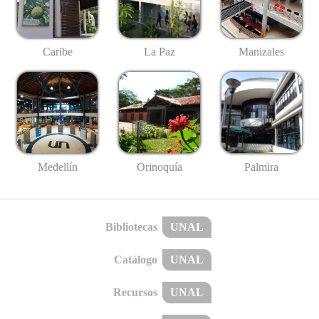
Caribe
La Paz
Manizales
Medellín
Palmira
Orinoquía
Bibliotecas
UNAL
Catálogo
UNAL
Recursos
UNAL