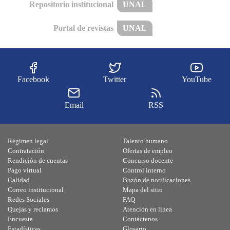
Repositorio institucional
UNAL
Portal de revistas
UNAL
Facebook
Twitter
YouTube
Email
RSS
Régimen legal
Talento humano
Contratación
Ofertas de empleo
Rendición de cuentas
Concurso docente
Pago virtual
Control interno
Calidad
Buzón de notificaciones
Correo institucional
Mapa del sitio
Redes Sociales
FAQ
Quejas y reclamos
Atención en línea
Encuesta
Contáctenos
Estadísticas
Glosario