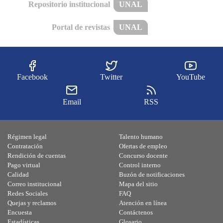
Repositorio institucional
UNAL
Portal de revistas
UNAL
Facebook
Twitter
YouTube
Email
RSS
Régimen legal
Talento humano
Contratación
Ofertas de empleo
Rendición de cuentas
Concurso docente
Pago virtual
Control interno
Calidad
Buzón de notificaciones
Correo institucional
Mapa del sitio
Redes Sociales
FAQ
Quejas y reclamos
Atención en línea
Encuesta
Contáctenos
Estadísticas
Glosario