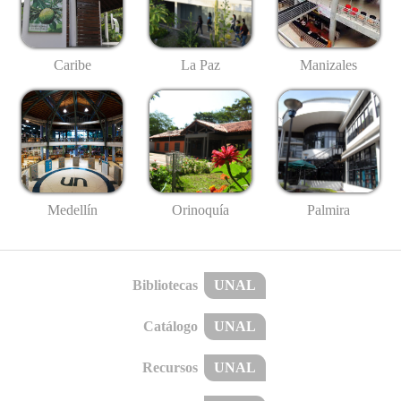
Caribe
La Paz
Manizales
Medellín
Palmira
Orinoquía
Bibliotecas
UNAL
Catálogo
UNAL
Recursos
UNAL