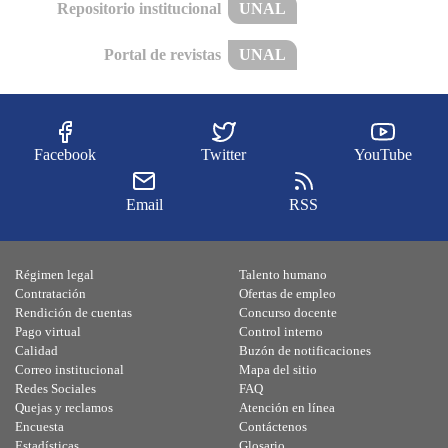
Repositorio institucional
UNAL
Portal de revistas
UNAL
Facebook
Twitter
YouTube
Email
RSS
Régimen legal
Talento humano
Contratación
Ofertas de empleo
Rendición de cuentas
Concurso docente
Pago virtual
Control interno
Calidad
Buzón de notificaciones
Correo institucional
Mapa del sitio
Redes Sociales
FAQ
Quejas y reclamos
Atención en línea
Encuesta
Contáctenos
Estadísticas
Glosario