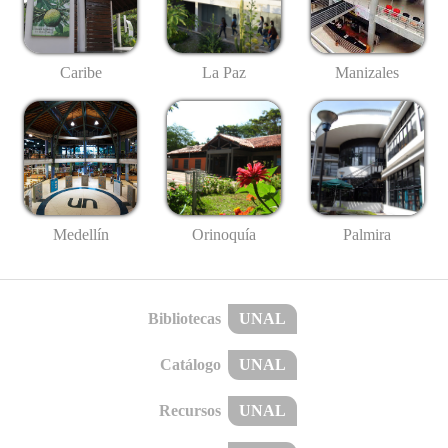
Caribe
La Paz
Manizales
Medellín
Palmira
Orinoquía
Bibliotecas
UNAL
Catálogo
UNAL
Recursos
UNAL