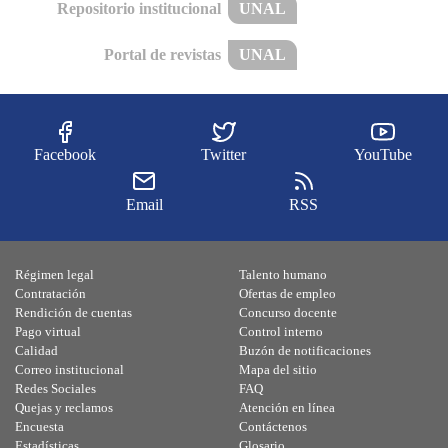
Repositorio institucional
UNAL
Portal de revistas
UNAL
Facebook
Twitter
YouTube
Email
RSS
Régimen legal
Talento humano
Contratación
Ofertas de empleo
Rendición de cuentas
Concurso docente
Pago virtual
Control interno
Calidad
Buzón de notificaciones
Correo institucional
Mapa del sitio
Redes Sociales
FAQ
Quejas y reclamos
Atención en línea
Encuesta
Contáctenos
Estadísticas
Glosario