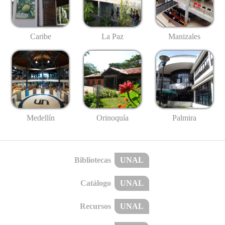
Caribe
La Paz
Manizales
Medellín
Palmira
Orinoquía
Bibliotecas
UNAL
Catálogo
UNAL
Recursos
UNAL