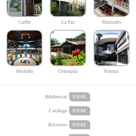
Caribe
La Paz
Manizales
Medellín
Palmira
Orinoquía
Bibliotecas
UNAL
Catálogo
UNAL
Recursos
UNAL