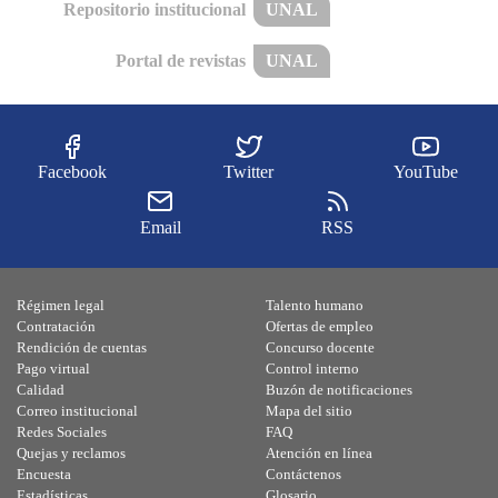
Repositorio institucional
UNAL
Portal de revistas
UNAL
Facebook
Twitter
YouTube
Email
RSS
Régimen legal
Talento humano
Contratación
Ofertas de empleo
Rendición de cuentas
Concurso docente
Pago virtual
Control interno
Calidad
Buzón de notificaciones
Correo institucional
Mapa del sitio
Redes Sociales
FAQ
Quejas y reclamos
Atención en línea
Encuesta
Contáctenos
Estadísticas
Glosario