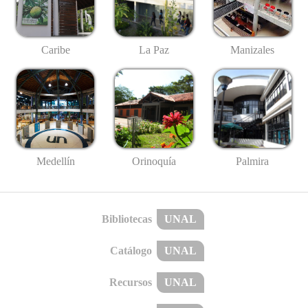
Caribe
La Paz
Manizales
Medellín
Palmira
Orinoquía
Bibliotecas
UNAL
Catálogo
UNAL
Recursos
UNAL