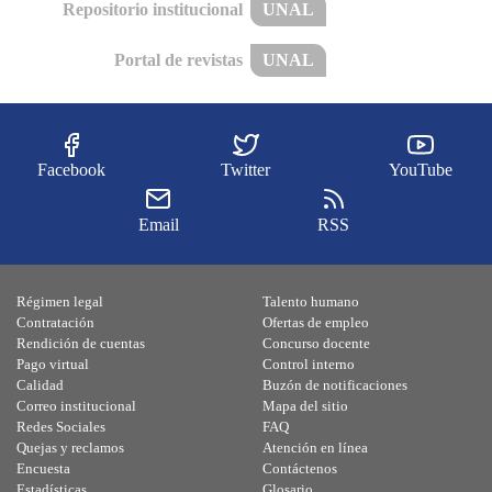
Repositorio institucional
UNAL
Portal de revistas
UNAL
Facebook
Twitter
YouTube
Email
RSS
Régimen legal
Talento humano
Contratación
Ofertas de empleo
Rendición de cuentas
Concurso docente
Pago virtual
Control interno
Calidad
Buzón de notificaciones
Correo institucional
Mapa del sitio
Redes Sociales
FAQ
Quejas y reclamos
Atención en línea
Encuesta
Contáctenos
Estadísticas
Glosario