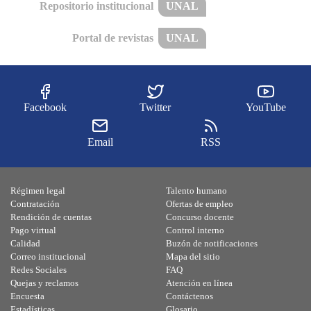
Repositorio institucional
UNAL
Portal de revistas
UNAL
Facebook
Twitter
YouTube
Email
RSS
Régimen legal
Talento humano
Contratación
Ofertas de empleo
Rendición de cuentas
Concurso docente
Pago virtual
Control interno
Calidad
Buzón de notificaciones
Correo institucional
Mapa del sitio
Redes Sociales
FAQ
Quejas y reclamos
Atención en línea
Encuesta
Contáctenos
Estadísticas
Glosario