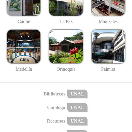
Caribe
La Paz
Manizales
Medellín
Palmira
Orinoquía
Bibliotecas
UNAL
Catálogo
UNAL
Recursos
UNAL