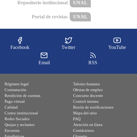
Repositorio institucional
UNAL
Portal de revistas
UNAL
Facebook
Twitter
YouTube
Email
RSS
Régimen legal
Talento humano
Contratación
Ofertas de empleo
Rendición de cuentas
Concurso docente
Pago virtual
Control interno
Calidad
Buzón de notificaciones
Correo institucional
Mapa del sitio
Redes Sociales
FAQ
Quejas y reclamos
Atención en línea
Encuesta
Contáctenos
Estadísticas
Glosario