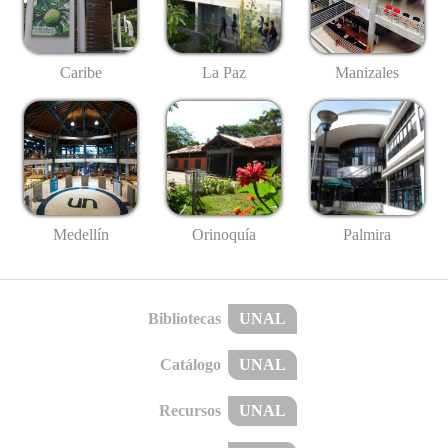
Caribe
La Paz
Manizales
Medellín
Palmira
Orinoquía
Bibliotecas
UNAL
Catálogo
UNAL
Recursos
UNAL