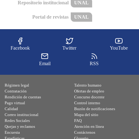
Repositorio institucional
UNAL
Portal de revistas
UNAL
Facebook
Twitter
YouTube
Email
RSS
Régimen legal
Talento humano
Contratación
Ofertas de empleo
Rendición de cuentas
Concurso docente
Pago virtual
Control interno
Calidad
Buzón de notificaciones
Correo institucional
Mapa del sitio
Redes Sociales
FAQ
Quejas y reclamos
Atención en línea
Encuesta
Contáctenos
Estadísticas
Glosario