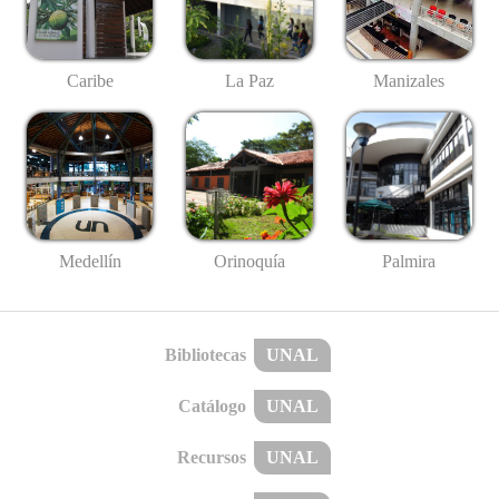
Caribe
La Paz
Manizales
Medellín
Palmira
Orinoquía
Bibliotecas
UNAL
Catálogo
UNAL
Recursos
UNAL