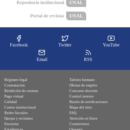
Repositorio institucional
UNAL
Portal de revistas
UNAL
Facebook
Twitter
YouTube
Email
RSS
Régimen legal
Talento humano
Contratación
Ofertas de empleo
Rendición de cuentas
Concurso docente
Pago virtual
Control interno
Calidad
Buzón de notificaciones
Correo institucional
Mapa del sitio
Redes Sociales
FAQ
Quejas y reclamos
Atención en línea
Encuesta
Contáctenos
Estadísticas
Glosario