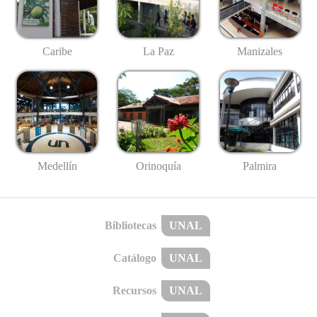
Caribe
La Paz
Manizales
Medellín
Palmira
Orinoquía
Bibliotecas
UNAL
Catálogo
UNAL
Recursos
UNAL