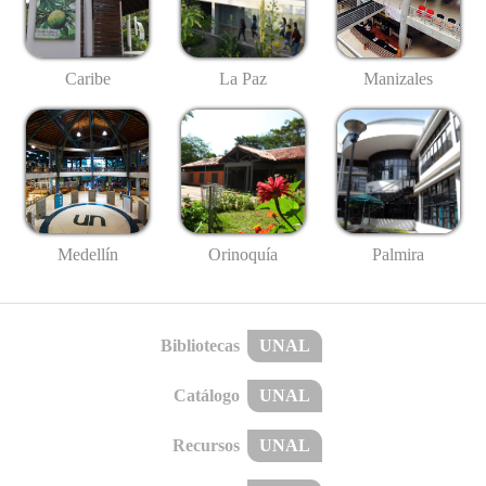
Caribe
La Paz
Manizales
Medellín
Palmira
Orinoquía
Bibliotecas
UNAL
Catálogo
UNAL
Recursos
UNAL