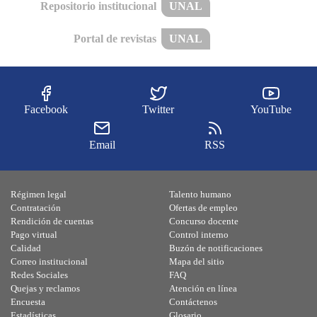
Repositorio institucional
UNAL
Portal de revistas
UNAL
Facebook
Twitter
YouTube
Email
RSS
Régimen legal
Talento humano
Contratación
Ofertas de empleo
Rendición de cuentas
Concurso docente
Pago virtual
Control interno
Calidad
Buzón de notificaciones
Correo institucional
Mapa del sitio
Redes Sociales
FAQ
Quejas y reclamos
Atención en línea
Encuesta
Contáctenos
Estadísticas
Glosario