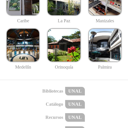
Caribe
La Paz
Manizales
Medellín
Palmira
Orinoquía
Bibliotecas
UNAL
Catálogo
UNAL
Recursos
UNAL