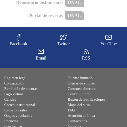
Repositorio institucional
UNAL
Portal de revistas
UNAL
Facebook
Twitter
YouTube
Email
RSS
Régimen legal
Talento humano
Contratación
Ofertas de empleo
Rendición de cuentas
Concurso docente
Pago virtual
Control interno
Calidad
Buzón de notificaciones
Correo institucional
Mapa del sitio
Redes Sociales
FAQ
Quejas y reclamos
Atención en línea
Encuesta
Contáctenos
Estadísticas
Glosario