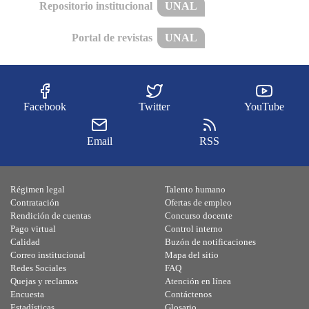
Repositorio institucional
UNAL
Portal de revistas
UNAL
Facebook
Twitter
YouTube
Email
RSS
Régimen legal
Talento humano
Contratación
Ofertas de empleo
Rendición de cuentas
Concurso docente
Pago virtual
Control interno
Calidad
Buzón de notificaciones
Correo institucional
Mapa del sitio
Redes Sociales
FAQ
Quejas y reclamos
Atención en línea
Encuesta
Contáctenos
Estadísticas
Glosario