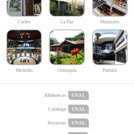
Caribe
La Paz
Manizales
Medellín
Palmira
Orinoquía
Bibliotecas
UNAL
Catálogo
UNAL
Recursos
UNAL