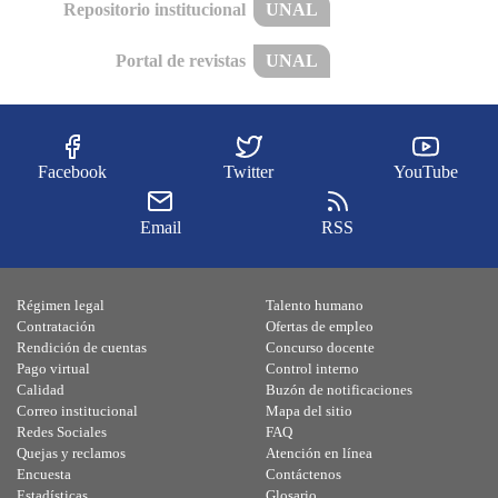
Repositorio institucional
UNAL
Portal de revistas
UNAL
Facebook
Twitter
YouTube
Email
RSS
Régimen legal
Talento humano
Contratación
Ofertas de empleo
Rendición de cuentas
Concurso docente
Pago virtual
Control interno
Calidad
Buzón de notificaciones
Correo institucional
Mapa del sitio
Redes Sociales
FAQ
Quejas y reclamos
Atención en línea
Encuesta
Contáctenos
Estadísticas
Glosario