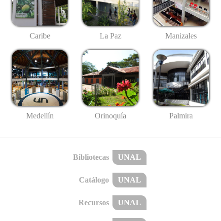
Caribe
La Paz
Manizales
Medellín
Palmira
Orinoquía
Bibliotecas
UNAL
Catálogo
UNAL
Recursos
UNAL