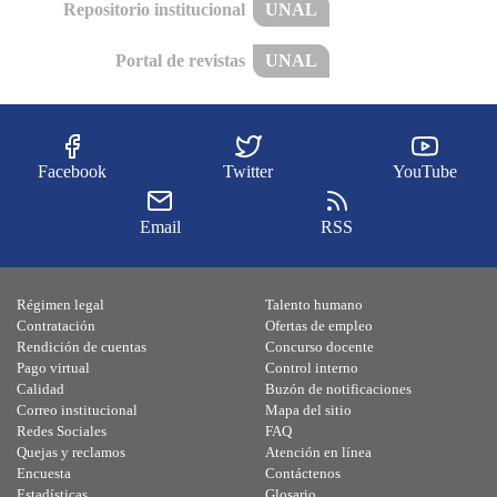
Repositorio institucional
UNAL
Portal de revistas
UNAL
Facebook
Twitter
YouTube
Email
RSS
Régimen legal
Talento humano
Contratación
Ofertas de empleo
Rendición de cuentas
Concurso docente
Pago virtual
Control interno
Calidad
Buzón de notificaciones
Correo institucional
Mapa del sitio
Redes Sociales
FAQ
Quejas y reclamos
Atención en línea
Encuesta
Contáctenos
Estadísticas
Glosario