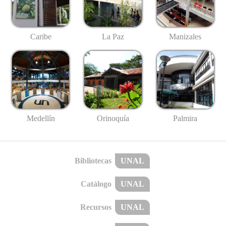
Caribe
La Paz
Manizales
Medellín
Palmira
Orinoquía
Bibliotecas
UNAL
Catálogo
UNAL
Recursos
UNAL