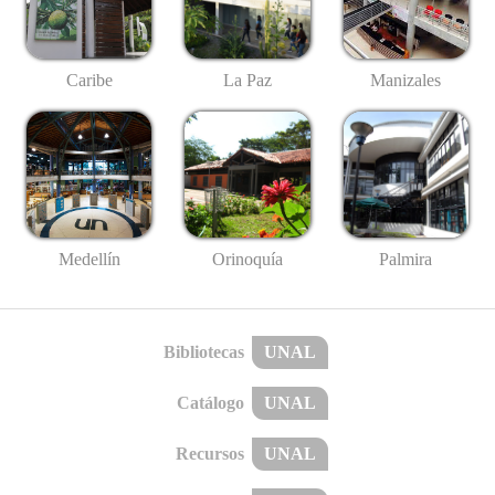
Caribe
La Paz
Manizales
Medellín
Palmira
Orinoquía
Bibliotecas
UNAL
Catálogo
UNAL
Recursos
UNAL