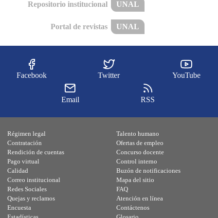
Repositorio institucional
UNAL
Portal de revistas
UNAL
Facebook
Twitter
YouTube
Email
RSS
Régimen legal
Talento humano
Contratación
Ofertas de empleo
Rendición de cuentas
Concurso docente
Pago virtual
Control interno
Calidad
Buzón de notificaciones
Correo institucional
Mapa del sitio
Redes Sociales
FAQ
Quejas y reclamos
Atención en línea
Encuesta
Contáctenos
Estadísticas
Glosario