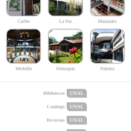
Caribe
La Paz
Manizales
Medellín
Palmira
Orinoquía
Bibliotecas
UNAL
Catálogo
UNAL
Recursos
UNAL