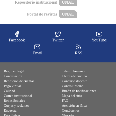
Repositorio institucional
UNAL
Portal de revistas
UNAL
Facebook
Twitter
YouTube
Email
RSS
Régimen legal
Talento humano
Contratación
Ofertas de empleo
Rendición de cuentas
Concurso docente
Pago virtual
Control interno
Calidad
Buzón de notificaciones
Correo institucional
Mapa del sitio
Redes Sociales
FAQ
Quejas y reclamos
Atención en línea
Encuesta
Contáctenos
Estadísticas
Glosario