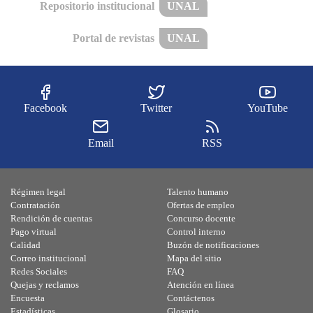
Repositorio institucional
UNAL
Portal de revistas
UNAL
Facebook
Twitter
YouTube
Email
RSS
Régimen legal
Talento humano
Contratación
Ofertas de empleo
Rendición de cuentas
Concurso docente
Pago virtual
Control interno
Calidad
Buzón de notificaciones
Correo institucional
Mapa del sitio
Redes Sociales
FAQ
Quejas y reclamos
Atención en línea
Encuesta
Contáctenos
Estadísticas
Glosario