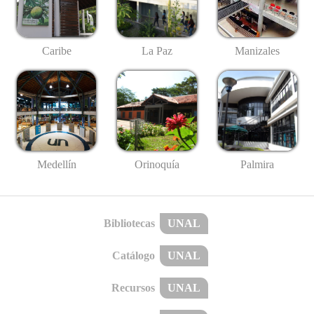
Caribe
La Paz
Manizales
Medellín
Palmira
Orinoquía
Bibliotecas
UNAL
Catálogo
UNAL
Recursos
UNAL