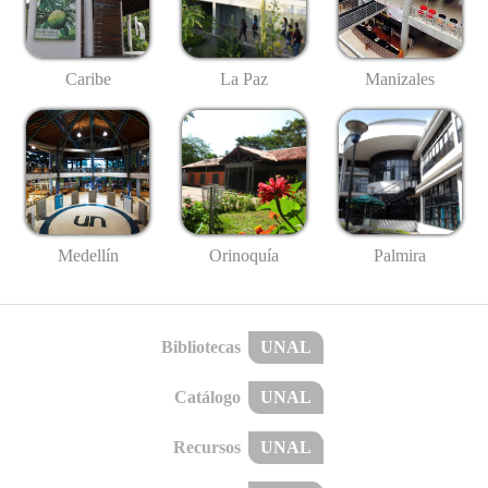
Caribe
La Paz
Manizales
Medellín
Palmira
Orinoquía
Bibliotecas
UNAL
Catálogo
UNAL
Recursos
UNAL