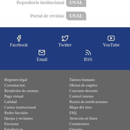
Repositorio institucional
UNAL
Portal de revistas
UNAL
Facebook
Twitter
YouTube
Email
RSS
Régimen legal
Talento humano
Contratación
Ofertas de empleo
Rendición de cuentas
Concurso docente
Pago virtual
Control interno
Calidad
Buzón de notificaciones
Correo institucional
Mapa del sitio
Redes Sociales
FAQ
Quejas y reclamos
Atención en línea
Encuesta
Contáctenos
Estadísticas
Glosario