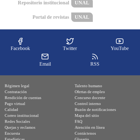
Repositorio institucional
UNAL
Portal de revistas
UNAL
Facebook
Twitter
YouTube
Email
RSS
Régimen legal
Talento humano
Contratación
Ofertas de empleo
Rendición de cuentas
Concurso docente
Pago virtual
Control interno
Calidad
Buzón de notificaciones
Correo institucional
Mapa del sitio
Redes Sociales
FAQ
Quejas y reclamos
Atención en línea
Encuesta
Contáctenos
Estadísticas
Glosario