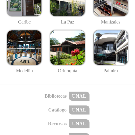
Caribe
La Paz
Manizales
Medellín
Palmira
Orinoquía
Bibliotecas
UNAL
Catálogo
UNAL
Recursos
UNAL