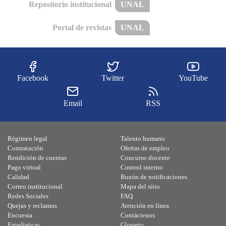
Repositorio institucional
UNAL
Portal de revistas
UNAL
Facebook
Twitter
YouTube
Email
RSS
Régimen legal
Talento humano
Contratación
Ofertas de empleo
Rendición de cuentas
Concurso docente
Pago virtual
Control interno
Calidad
Buzón de notificaciones
Correo institucional
Mapa del sitio
Redes Sociales
FAQ
Quejas y reclamos
Atención en línea
Encuesta
Contáctenos
Estadísticas
Glosario