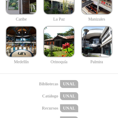
Caribe
La Paz
Manizales
Medellín
Palmira
Orinoquía
Bibliotecas
UNAL
Catálogo
UNAL
Recursos
UNAL