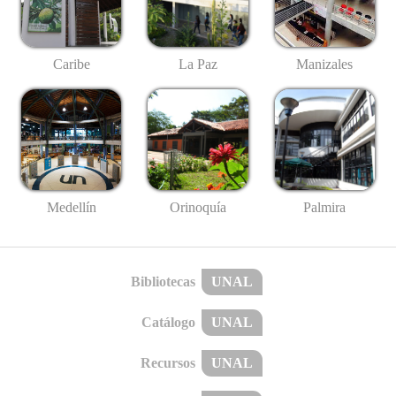
Caribe
La Paz
Manizales
Medellín
Palmira
Orinoquía
Bibliotecas
UNAL
Catálogo
UNAL
Recursos
UNAL