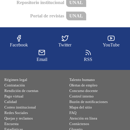
Repositorio institucional
UNAL
Portal de revistas
UNAL
Facebook
Twitter
YouTube
Email
RSS
Régimen legal
Talento humano
Contratación
Ofertas de empleo
Rendición de cuentas
Concurso docente
Pago virtual
Control interno
Calidad
Buzón de notificaciones
Correo institucional
Mapa del sitio
Redes Sociales
FAQ
Quejas y reclamos
Atención en línea
Encuesta
Contáctenos
Estadísticas
Glosario