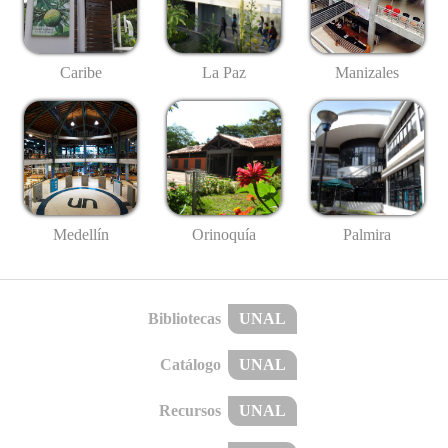
Caribe
La Paz
Manizales
Medellín
Palmira
Orinoquía
Bibliotecas
UNAL
Catálogo
UNAL
Recursos
UNAL