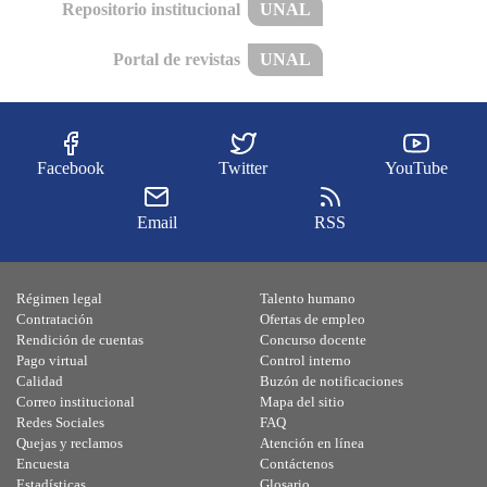
Repositorio institucional
UNAL
Portal de revistas
UNAL
Facebook
Twitter
YouTube
Email
RSS
Régimen legal
Talento humano
Contratación
Ofertas de empleo
Rendición de cuentas
Concurso docente
Pago virtual
Control interno
Calidad
Buzón de notificaciones
Correo institucional
Mapa del sitio
Redes Sociales
FAQ
Quejas y reclamos
Atención en línea
Encuesta
Contáctenos
Estadísticas
Glosario