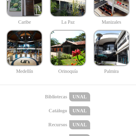
Caribe
La Paz
Manizales
Medellín
Palmira
Orinoquía
Bibliotecas
UNAL
Catálogo
UNAL
Recursos
UNAL