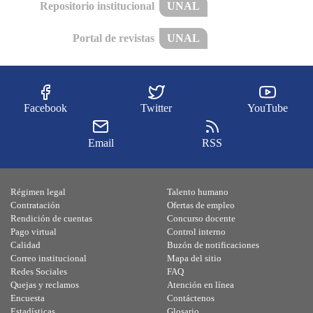
Repositorio institucional
UNAL
Portal de revistas
UNAL
Facebook
Twitter
YouTube
Email
RSS
Régimen legal
Talento humano
Contratación
Ofertas de empleo
Rendición de cuentas
Concurso docente
Pago virtual
Control interno
Calidad
Buzón de notificaciones
Correo institucional
Mapa del sitio
Redes Sociales
FAQ
Quejas y reclamos
Atención en línea
Encuesta
Contáctenos
Estadísticas
Glosario