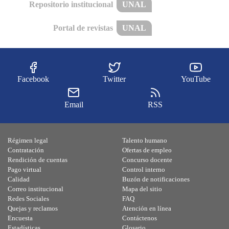
Repositorio institucional
UNAL
Portal de revistas
UNAL
Facebook
Twitter
YouTube
Email
RSS
Régimen legal
Talento humano
Contratación
Ofertas de empleo
Rendición de cuentas
Concurso docente
Pago virtual
Control interno
Calidad
Buzón de notificaciones
Correo institucional
Mapa del sitio
Redes Sociales
FAQ
Quejas y reclamos
Atención en línea
Encuesta
Contáctenos
Estadísticas
Glosario