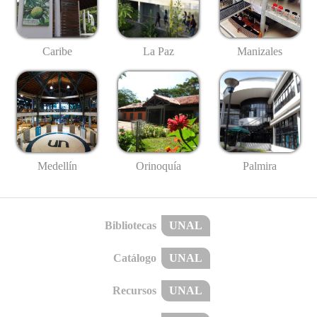
Caribe
La Paz
Manizales
Medellín
Palmira
Orinoquía
Bibliotecas
UNAL
Catálogo
UNAL
Recursos
UNAL