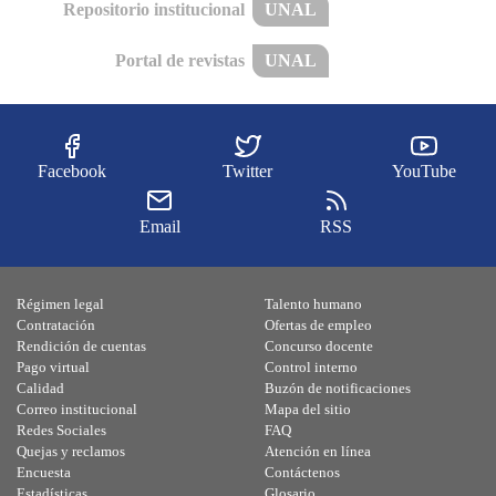
Repositorio institucional
UNAL
Portal de revistas
UNAL
Facebook
Twitter
YouTube
Email
RSS
Régimen legal
Talento humano
Contratación
Ofertas de empleo
Rendición de cuentas
Concurso docente
Pago virtual
Control interno
Calidad
Buzón de notificaciones
Correo institucional
Mapa del sitio
Redes Sociales
FAQ
Quejas y reclamos
Atención en línea
Encuesta
Contáctenos
Estadísticas
Glosario