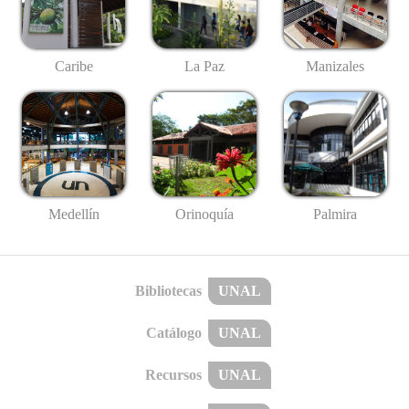
Caribe
La Paz
Manizales
Medellín
Palmira
Orinoquía
Bibliotecas
UNAL
Catálogo
UNAL
Recursos
UNAL