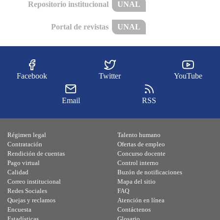
Repositorio institucional
UNAL
Portal de revistas
UNAL
Facebook
Twitter
YouTube
Email
RSS
Régimen legal
Talento humano
Contratación
Ofertas de empleo
Rendición de cuentas
Concurso docente
Pago virtual
Control interno
Calidad
Buzón de notificaciones
Correo institucional
Mapa del sitio
Redes Sociales
FAQ
Quejas y reclamos
Atención en línea
Encuesta
Contáctenos
Estadísticas
Glosario