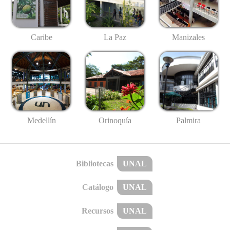
Caribe
La Paz
Manizales
Medellín
Palmira
Orinoquía
Bibliotecas
UNAL
Catálogo
UNAL
Recursos
UNAL