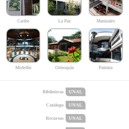
Caribe
La Paz
Manizales
Medellín
Palmira
Orinoquía
Bibliotecas
UNAL
Catálogo
UNAL
Recursos
UNAL