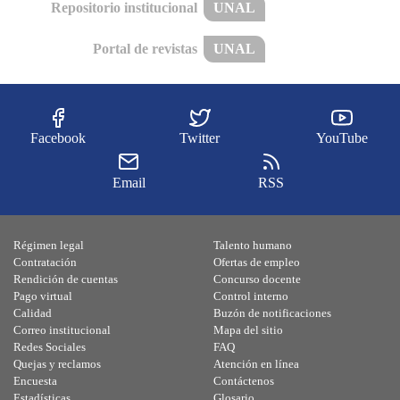
Repositorio institucional
UNAL
Portal de revistas
UNAL
Facebook
Twitter
YouTube
Email
RSS
Régimen legal
Talento humano
Contratación
Ofertas de empleo
Rendición de cuentas
Concurso docente
Pago virtual
Control interno
Calidad
Buzón de notificaciones
Correo institucional
Mapa del sitio
Redes Sociales
FAQ
Quejas y reclamos
Atención en línea
Encuesta
Contáctenos
Estadísticas
Glosario