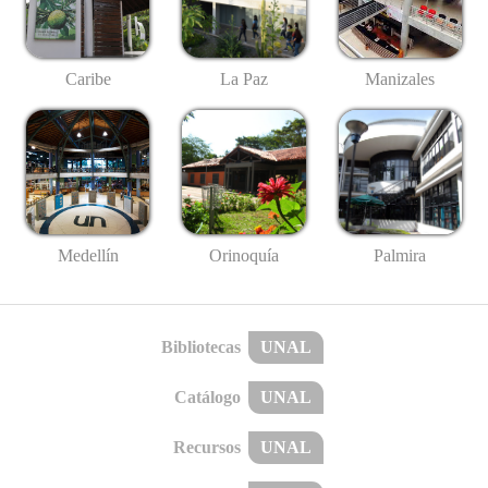
Caribe
La Paz
Manizales
Medellín
Palmira
Orinoquía
Bibliotecas
UNAL
Catálogo
UNAL
Recursos
UNAL