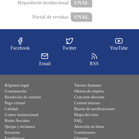
Repositorio institucional
UNAL
Portal de revistas
UNAL
Facebook
Twitter
YouTube
Email
RSS
Régimen legal
Talento humano
Contratación
Ofertas de empleo
Rendición de cuentas
Concurso docente
Pago virtual
Control interno
Calidad
Buzón de notificaciones
Correo institucional
Mapa del sitio
Redes Sociales
FAQ
Quejas y reclamos
Atención en línea
Encuesta
Contáctenos
Estadísticas
Glosario