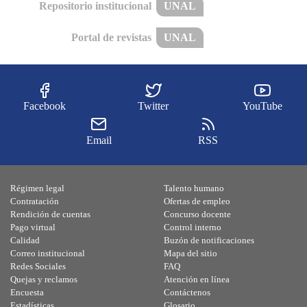
Repositorio institucional
UNAL
Portal de revistas
UNAL
Facebook
Twitter
YouTube
Email
RSS
Régimen legal
Talento humano
Contratación
Ofertas de empleo
Rendición de cuentas
Concurso docente
Pago virtual
Control interno
Calidad
Buzón de notificaciones
Correo institucional
Mapa del sitio
Redes Sociales
FAQ
Quejas y reclamos
Atención en línea
Encuesta
Contáctenos
Estadísticas
Glosario