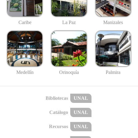
Caribe
La Paz
Manizales
Medellín
Palmira
Orinoquía
Bibliotecas
UNAL
Catálogo
UNAL
Recursos
UNAL