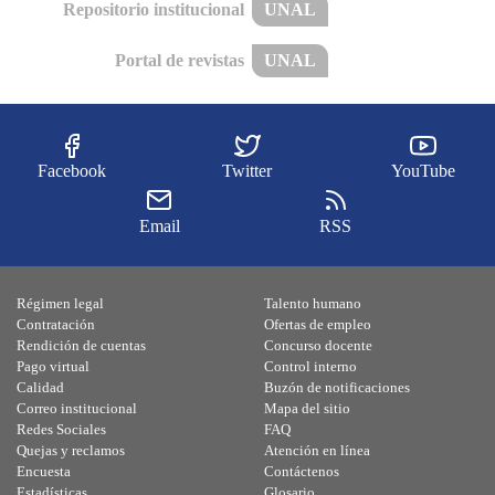
Repositorio institucional
UNAL
Portal de revistas
UNAL
Facebook
Twitter
YouTube
Email
RSS
Régimen legal
Talento humano
Contratación
Ofertas de empleo
Rendición de cuentas
Concurso docente
Pago virtual
Control interno
Calidad
Buzón de notificaciones
Correo institucional
Mapa del sitio
Redes Sociales
FAQ
Quejas y reclamos
Atención en línea
Encuesta
Contáctenos
Estadísticas
Glosario