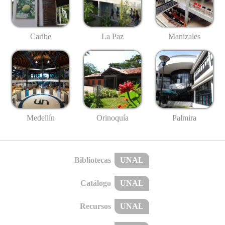
Caribe
La Paz
Manizales
Medellín
Palmira
Orinoquía
Bibliotecas
UNAL
Catálogo
UNAL
Recursos
UNAL