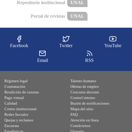
Repositorio institucional
UNAL
Portal de revistas
UNAL
Facebook
Twitter
YouTube
Email
RSS
Régimen legal
Talento humano
Contratación
Ofertas de empleo
Rendición de cuentas
Concurso docente
Pago virtual
Control interno
Calidad
Buzón de notificaciones
Correo institucional
Mapa del sitio
Redes Sociales
FAQ
Quejas y reclamos
Atención en línea
Encuesta
Contáctenos
Estadísticas
Glosario