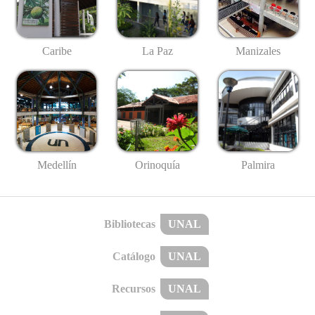
Caribe
La Paz
Manizales
Medellín
Palmira
Orinoquía
Bibliotecas
UNAL
Catálogo
UNAL
Recursos
UNAL