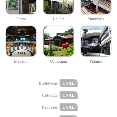
Caribe
La Paz
Manizales
Medellín
Palmira
Orinoquía
Bibliotecas
UNAL
Catálogo
UNAL
Recursos
UNAL