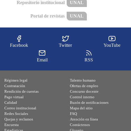
Repositorio institucional
UNAL
Portal de revistas
UNAL
Facebook
Twitter
YouTube
Email
RSS
Régimen legal
Talento humano
Contratación
Ofertas de empleo
Rendición de cuentas
Concurso docente
Pago virtual
Control interno
Calidad
Buzón de notificaciones
Correo institucional
Mapa del sitio
Redes Sociales
FAQ
Quejas y reclamos
Atención en línea
Encuesta
Contáctenos
Estadísticas
Glosario