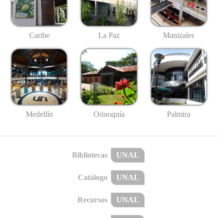
Caribe
La Paz
Manizales
Medellín
Palmira
Orinoquía
Bibliotecas
UNAL
Catálogo
UNAL
Recursos
UNAL