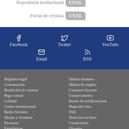
Repositorio institucional
UNAL
Portal de revistas
UNAL
Facebook
Twitter
YouTube
Email
RSS
Régimen legal
Talento humano
Contratación
Ofertas de empleo
Rendición de cuentas
Concurso docente
Pago virtual
Control interno
Calidad
Buzón de notificaciones
Correo institucional
Mapa del sitio
Redes Sociales
FAQ
Quejas y reclamos
Atención en línea
Encuesta
Contáctenos
Estadísticas
Glosario