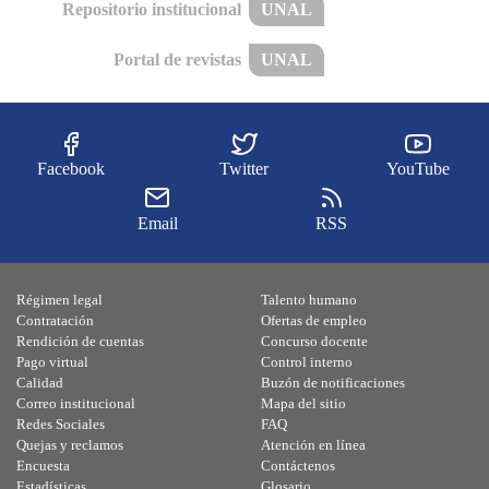
Repositorio institucional
UNAL
Portal de revistas
UNAL
Facebook
Twitter
YouTube
Email
RSS
Régimen legal
Talento humano
Contratación
Ofertas de empleo
Rendición de cuentas
Concurso docente
Pago virtual
Control interno
Calidad
Buzón de notificaciones
Correo institucional
Mapa del sitio
Redes Sociales
FAQ
Quejas y reclamos
Atención en línea
Encuesta
Contáctenos
Estadísticas
Glosario