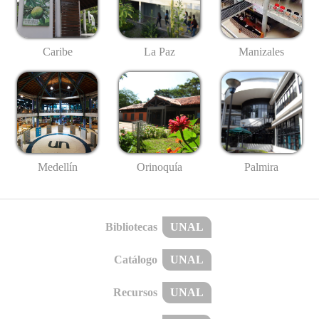
Caribe
La Paz
Manizales
Medellín
Palmira
Orinoquía
Bibliotecas
UNAL
Catálogo
UNAL
Recursos
UNAL