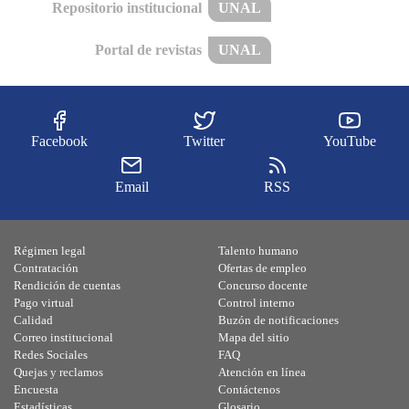
Repositorio institucional
UNAL
Portal de revistas
UNAL
Facebook
Twitter
YouTube
Email
RSS
Régimen legal
Talento humano
Contratación
Ofertas de empleo
Rendición de cuentas
Concurso docente
Pago virtual
Control interno
Calidad
Buzón de notificaciones
Correo institucional
Mapa del sitio
Redes Sociales
FAQ
Quejas y reclamos
Atención en línea
Encuesta
Contáctenos
Estadísticas
Glosario