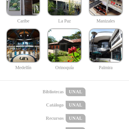
Caribe
La Paz
Manizales
Medellín
Palmira
Orinoquía
Bibliotecas
UNAL
Catálogo
UNAL
Recursos
UNAL