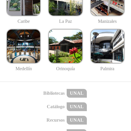
Caribe
La Paz
Manizales
Medellín
Palmira
Orinoquía
Bibliotecas
UNAL
Catálogo
UNAL
Recursos
UNAL