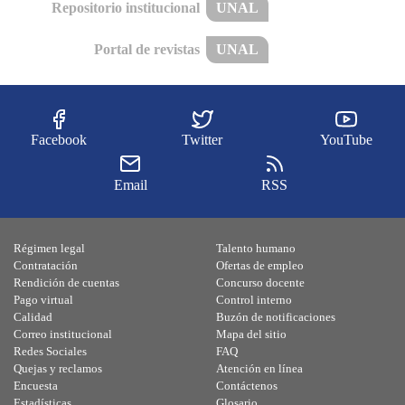
Repositorio institucional
UNAL
Portal de revistas
UNAL
Facebook
Twitter
YouTube
Email
RSS
Régimen legal
Talento humano
Contratación
Ofertas de empleo
Rendición de cuentas
Concurso docente
Pago virtual
Control interno
Calidad
Buzón de notificaciones
Correo institucional
Mapa del sitio
Redes Sociales
FAQ
Quejas y reclamos
Atención en línea
Encuesta
Contáctenos
Estadísticas
Glosario