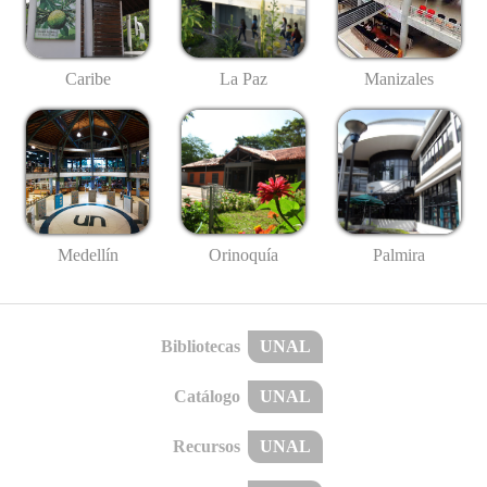
Caribe
La Paz
Manizales
Medellín
Palmira
Orinoquía
Bibliotecas
UNAL
Catálogo
UNAL
Recursos
UNAL