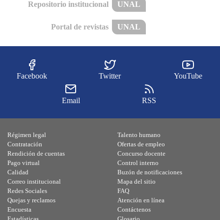
Repositorio institucional
UNAL
Portal de revistas
UNAL
Facebook
Twitter
YouTube
Email
RSS
Régimen legal
Talento humano
Contratación
Ofertas de empleo
Rendición de cuentas
Concurso docente
Pago virtual
Control interno
Calidad
Buzón de notificaciones
Correo institucional
Mapa del sitio
Redes Sociales
FAQ
Quejas y reclamos
Atención en línea
Encuesta
Contáctenos
Estadísticas
Glosario