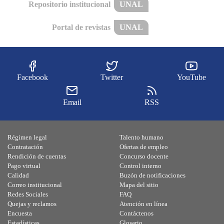
Repositorio institucional
UNAL
Portal de revistas
UNAL
Facebook
Twitter
YouTube
Email
RSS
Régimen legal
Talento humano
Contratación
Ofertas de empleo
Rendición de cuentas
Concurso docente
Pago virtual
Control interno
Calidad
Buzón de notificaciones
Correo institucional
Mapa del sitio
Redes Sociales
FAQ
Quejas y reclamos
Atención en línea
Encuesta
Contáctenos
Estadísticas
Glosario