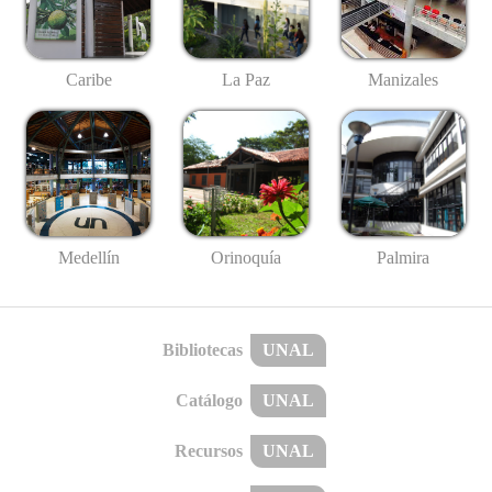
Caribe
La Paz
Manizales
Medellín
Palmira
Orinoquía
Bibliotecas
UNAL
Catálogo
UNAL
Recursos
UNAL