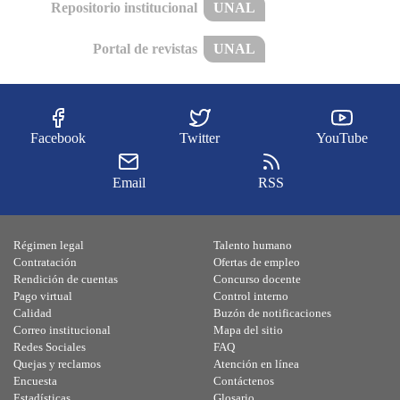
Repositorio institucional
UNAL
Portal de revistas
UNAL
Facebook
Twitter
YouTube
Email
RSS
Régimen legal
Talento humano
Contratación
Ofertas de empleo
Rendición de cuentas
Concurso docente
Pago virtual
Control interno
Calidad
Buzón de notificaciones
Correo institucional
Mapa del sitio
Redes Sociales
FAQ
Quejas y reclamos
Atención en línea
Encuesta
Contáctenos
Estadísticas
Glosario