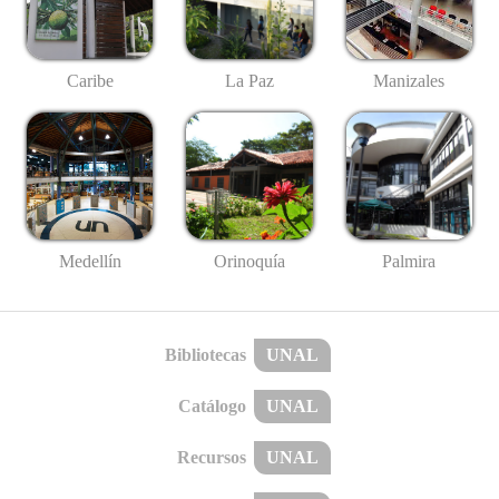
Caribe
La Paz
Manizales
Medellín
Palmira
Orinoquía
Bibliotecas
UNAL
Catálogo
UNAL
Recursos
UNAL