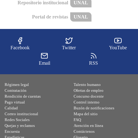
Repositorio institucional
UNAL
Portal de revistas
UNAL
Facebook
Twitter
YouTube
Email
RSS
Régimen legal
Talento humano
Contratación
Ofertas de empleo
Rendición de cuentas
Concurso docente
Pago virtual
Control interno
Calidad
Buzón de notificaciones
Correo institucional
Mapa del sitio
Redes Sociales
FAQ
Quejas y reclamos
Atención en línea
Encuesta
Contáctenos
Estadísticas
Glosario