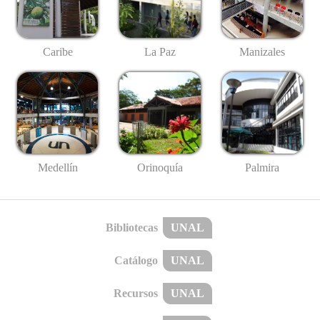
Caribe
La Paz
Manizales
Medellín
Palmira
Orinoquía
Bibliotecas
UNAL
Catálogo
UNAL
Recursos
UNAL