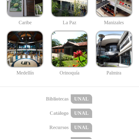
Caribe
La Paz
Manizales
Medellín
Palmira
Orinoquía
Bibliotecas
UNAL
Catálogo
UNAL
Recursos
UNAL