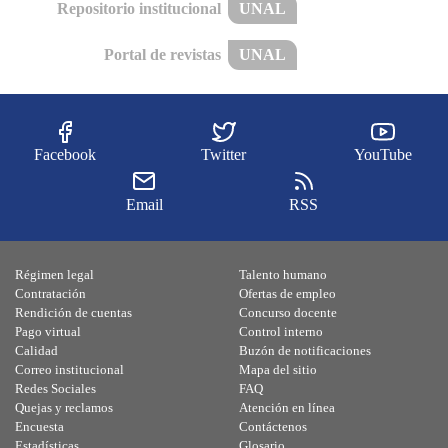
Repositorio institucional
UNAL
Portal de revistas
UNAL
Facebook
Twitter
YouTube
Email
RSS
Régimen legal
Talento humano
Contratación
Ofertas de empleo
Rendición de cuentas
Concurso docente
Pago virtual
Control interno
Calidad
Buzón de notificaciones
Correo institucional
Mapa del sitio
Redes Sociales
FAQ
Quejas y reclamos
Atención en línea
Encuesta
Contáctenos
Estadísticas
Glosario