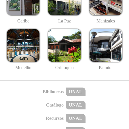
Caribe
La Paz
Manizales
Medellín
Palmira
Orinoquía
Bibliotecas
UNAL
Catálogo
UNAL
Recursos
UNAL