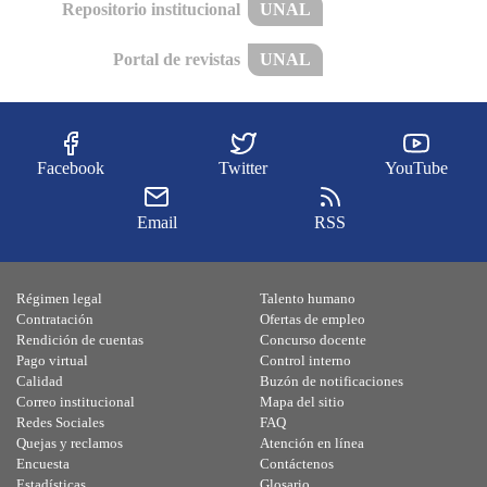
Repositorio institucional
UNAL
Portal de revistas
UNAL
Facebook
Twitter
YouTube
Email
RSS
Régimen legal
Talento humano
Contratación
Ofertas de empleo
Rendición de cuentas
Concurso docente
Pago virtual
Control interno
Calidad
Buzón de notificaciones
Correo institucional
Mapa del sitio
Redes Sociales
FAQ
Quejas y reclamos
Atención en línea
Encuesta
Contáctenos
Estadísticas
Glosario