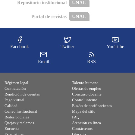
Repositorio institucional
UNAL
Portal de revistas
UNAL
Facebook
Twitter
YouTube
Email
RSS
Régimen legal
Talento humano
Contratación
Ofertas de empleo
Rendición de cuentas
Concurso docente
Pago virtual
Control interno
Calidad
Buzón de notificaciones
Correo institucional
Mapa del sitio
Redes Sociales
FAQ
Quejas y reclamos
Atención en línea
Encuesta
Contáctenos
Estadísticas
Glosario