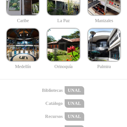
Caribe
La Paz
Manizales
Medellín
Palmira
Orinoquía
Bibliotecas
UNAL
Catálogo
UNAL
Recursos
UNAL