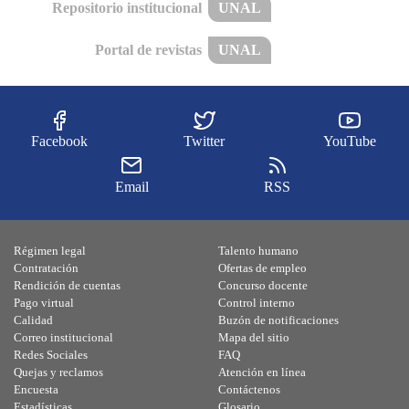
Repositorio institucional
UNAL
Portal de revistas
UNAL
Facebook
Twitter
YouTube
Email
RSS
Régimen legal
Talento humano
Contratación
Ofertas de empleo
Rendición de cuentas
Concurso docente
Pago virtual
Control interno
Calidad
Buzón de notificaciones
Correo institucional
Mapa del sitio
Redes Sociales
FAQ
Quejas y reclamos
Atención en línea
Encuesta
Contáctenos
Estadísticas
Glosario