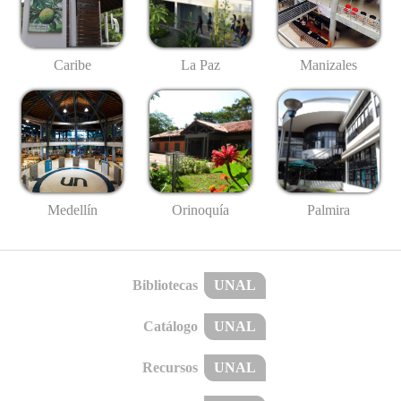
Caribe
La Paz
Manizales
Medellín
Palmira
Orinoquía
Bibliotecas
UNAL
Catálogo
UNAL
Recursos
UNAL