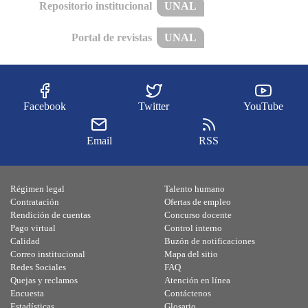
Repositorio institucional
UNAL
Portal de revistas
UNAL
Facebook
Twitter
YouTube
Email
RSS
Régimen legal
Talento humano
Contratación
Ofertas de empleo
Rendición de cuentas
Concurso docente
Pago virtual
Control interno
Calidad
Buzón de notificaciones
Correo institucional
Mapa del sitio
Redes Sociales
FAQ
Quejas y reclamos
Atención en línea
Encuesta
Contáctenos
Estadísticas
Glosario