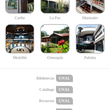
Caribe
La Paz
Manizales
Medellín
Palmira
Orinoquía
Bibliotecas
UNAL
Catálogo
UNAL
Recursos
UNAL