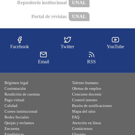
Repositorio institucional
UNAL
Portal de revistas
UNAL
Facebook
Twitter
YouTube
Email
RSS
Régimen legal
Talento humano
Contratación
Ofertas de empleo
Rendición de cuentas
Concurso docente
Pago virtual
Control interno
Calidad
Buzón de notificaciones
Correo institucional
Mapa del sitio
Redes Sociales
FAQ
Quejas y reclamos
Atención en línea
Encuesta
Contáctenos
Estadísticas
Glosario