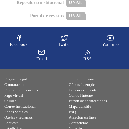
Repositorio institucional
UNAL
Portal de revistas
UNAL
Facebook
Twitter
YouTube
Email
RSS
Régimen legal
Talento humano
Contratación
Ofertas de empleo
Rendición de cuentas
Concurso docente
Pago virtual
Control interno
Calidad
Buzón de notificaciones
Correo institucional
Mapa del sitio
Redes Sociales
FAQ
Quejas y reclamos
Atención en línea
Encuesta
Contáctenos
Estadísticas
Glosario