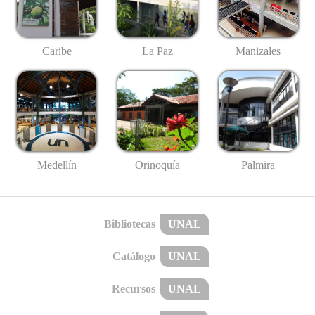
Caribe
La Paz
Manizales
Medellín
Palmira
Orinoquía
Bibliotecas
UNAL
Catálogo
UNAL
Recursos
UNAL