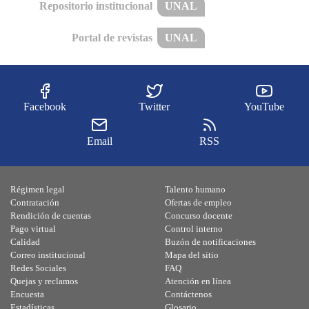
Repositorio institucional
UNAL
Portal de revistas
UNAL
Facebook
Twitter
YouTube
Email
RSS
Régimen legal
Talento humano
Contratación
Ofertas de empleo
Rendición de cuentas
Concurso docente
Pago virtual
Control interno
Calidad
Buzón de notificaciones
Correo institucional
Mapa del sitio
Redes Sociales
FAQ
Quejas y reclamos
Atención en línea
Encuesta
Contáctenos
Estadísticas
Glosario