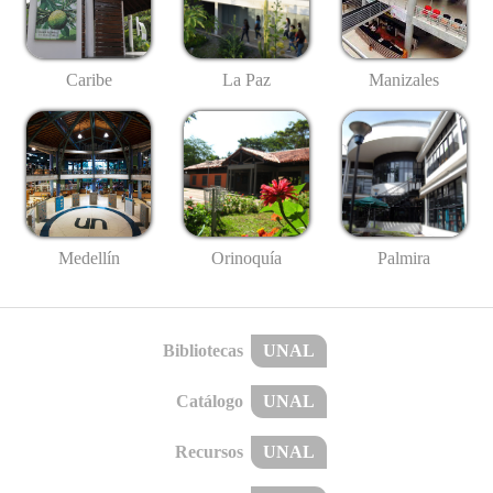
Caribe
La Paz
Manizales
Medellín
Palmira
Orinoquía
Bibliotecas
UNAL
Catálogo
UNAL
Recursos
UNAL