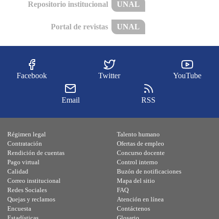
Repositorio institucional
UNAL
Portal de revistas
UNAL
Facebook
Twitter
YouTube
Email
RSS
Régimen legal
Talento humano
Contratación
Ofertas de empleo
Rendición de cuentas
Concurso docente
Pago virtual
Control interno
Calidad
Buzón de notificaciones
Correo institucional
Mapa del sitio
Redes Sociales
FAQ
Quejas y reclamos
Atención en línea
Encuesta
Contáctenos
Estadísticas
Glosario