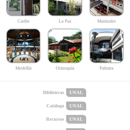
Caribe
La Paz
Manizales
Medellín
Palmira
Orinoquía
Bibliotecas
UNAL
Catálogo
UNAL
Recursos
UNAL